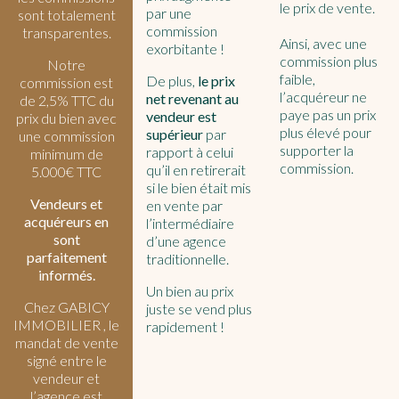
le prix de vente.
par une
sont totalement
commission
transparentes.
Ainsi, avec une
exorbitante !
commission plus
Notre
faible,
De plus,
le
prix
commission est
l’acquéreur ne
net revenant au
de 2,5% TTC du
paye pas un prix
vendeur est
prix du bien avec
plus élevé pour
supérieur
par
une commission
supporter la
rapport à celui
minimum de
commission.
qu’il en retirerait
5.000€ TTC
si le bien était mis
Vendeurs et
en vente par
acquéreurs en
l’intermédiaire
sont
d’une agence
parfaitement
traditionnelle.
informés.
Un bien au prix
Chez GABICY
juste se vend plus
IMMOBILIER , le
rapidement !
mandat de vente
signé entre le
vendeur et
l’agence est