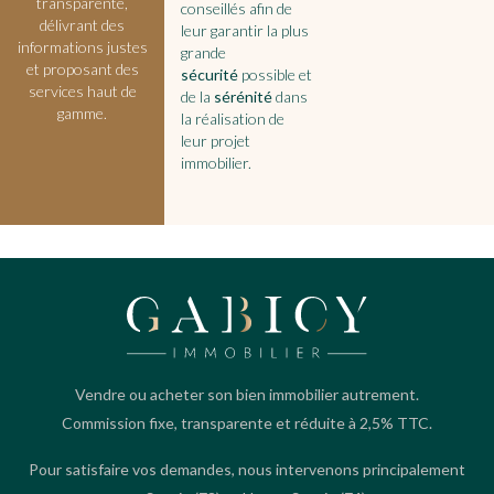
transparente,
conseillés afin de
délivrant des
leur garantir la plus
informations justes
grande
et proposant des
sécurité
possible et
services haut de
de la
sérénité
dans
gamme.
la réalisation de
leur projet
immobilier.
Vendre ou acheter son bien immobilier autrement.
Commission fixe, transparente et réduite à 2,5% TTC.
Pour satisfaire vos demandes, nous intervenons principalement