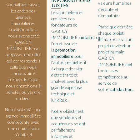
INFORMATIONS
valeurs humaines
souhaitant casser
JUSTES
d’écoute et
les codes des
Les compétences
d’empathie.
agences
croisées des
immobilières
fondateurs de
Parce que derrière
traditionnelles,
GABICY
chaque projet
nous avons créé
IMMOBILIER,
notaire
pour
immobilier il y a un
GABICY
l’un et issu de
projet de vie et un
IMMOBILIER pour
la
promotion
projet humain,
proposer une offre
immobilière
pour
GABICY
qui corresponde à
l’autre, permettent
IMMOBILIER met
celle que nous
à chaque dossier
toutes ses
aurions aimé
d’être traité et
compétences au
trouver lorsque
analysé avec la plus
service de
nous cherchions à
grande expertise
votre
satisfaction
.
acheter ou vendre
technique et
un bien.
juridique.
Notre volonté : une
Notre objectif est
agence immobilière
que vendeurs et
compétente avec
acquéreurs soient
une commission
parfaitement
réduite et
informés et