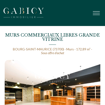
MURS COMMERCIAUX LIBRES GRANDE
VITRINE
BOURG-SAINT-MAURICE (73700) · Murs · 172,89 m² ·
Sous offre d’achat