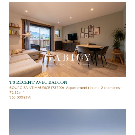
T3 RÉCENT AVEC BALCON
BOURG-SAINT-MAURICE (73700) · Appartement récent · 2 chambres ·
71,32 m²
365.000 € FAI